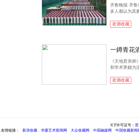
齐鲁晚报·齐鲁
多人都认为其
酿造原料、酿
基础知识。酱..
老酒收藏
一鐏青花
《天地君亲师
和学术界颇为
行。《天地君
祭圣贤等民间祭祀
老酒收藏
ICP许可证号：
晋
友情链接：
新浪收藏
华夏艺术新闻网
大众收藏网
中国融媒网
中国收藏新闻