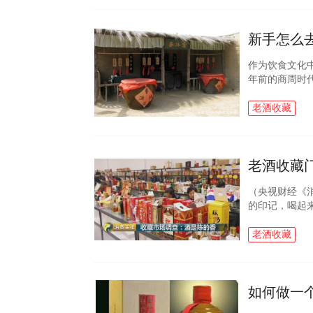
作为饮食文化
年前的商周时
酒，而后在一
始，白酒成为了.
老酒收藏
（央视财经《
的印记，喝起
价格更是一路
超过了上千倍..
老酒收藏
如何做一