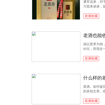
通常说来，对
方面来谈谈，
原则1、在收
来说一般高档的.
老酒收藏
老酒也能
就以普茅为例
00元，而现
投资收益超过
台就更值钱了..
老酒收藏
什么样的
真酒。如何鉴
的原创文章。
值，并且饮用
酒、黄酒等等，按
老酒收藏