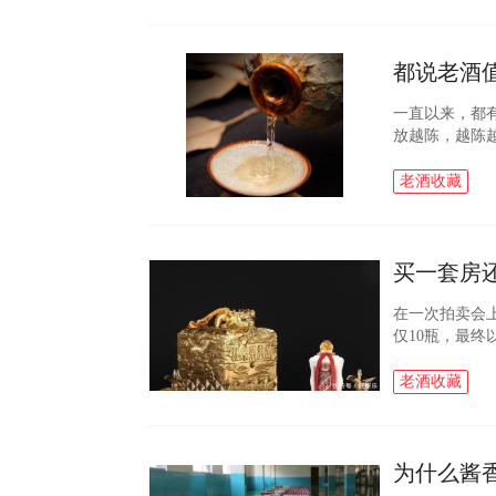
一直以来，都
放越陈，越陈
捧的莫过于酱
手段，他们往往.
老酒收藏
买一套房
在一次拍卖会上
仅10瓶，最终
认中国最贵的酒
先生以1070...
老酒收藏
为什么酱