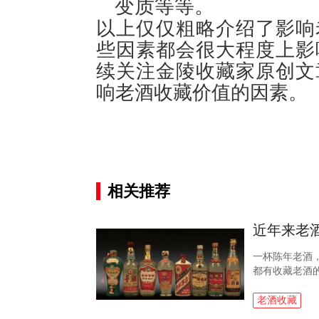
变质等等。
以上仅仅粗略介绍了影响
些因素都会很大程度上影
续关注金陵收藏家原创文
响老酒收藏价值的因素。
相关推荐
近年来老
一杯陈年老酒
都有收藏老酒
渐渐成为一件
士武先生表示..
老酒收藏