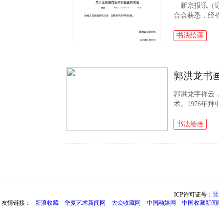
新京报讯（记
合会获悉，经
出“停职检查
主席王筱丽...
书法绘画
郭洪龙书
郭洪龙字祥云，
术。1976年
物画家汪易扬为
中央美院所属中国
书法绘画
ICP许可证号：
晋
友情链接：
新浪收藏
华夏艺术新闻网
大众收藏网
中国融媒网
中国收藏新闻