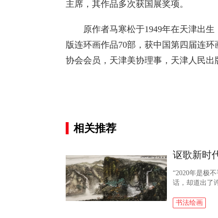
主席，其作品多次获国展奖项。
原作者马寒松于1949年在天津出生，
版连环画作品70部，获中国第四届连
协会会员，天津美协理事，天津人民出
相关推荐
讴歌新时
“2020年是
话，却道出了许
导航网书画家
祖国明天...
书法绘画