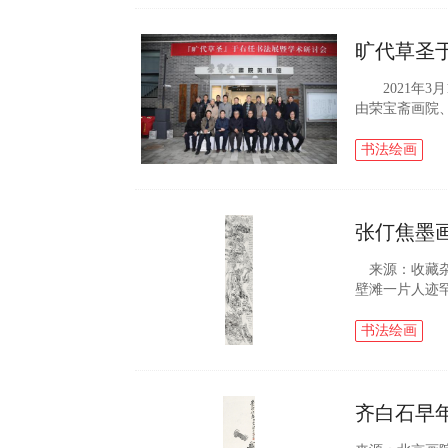
旷代草圣
2021年3月
由荣宝斋画院
展暨学术研讨会
《一九四九...
书法绘画
张仃焦墨
来源：收藏杂
壁滩一片人迹
点）。面对眼
魂颤动，后来记.
书法绘画
齐白石早