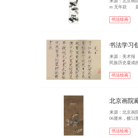
来源：北京画院
m 无年款 
（朱文）白石
虾相媲美，他三.
书法绘画
书法学习
来源：美术报
民族历史凝成
化的核心的核
的过程中，...
书法绘画
北京画院
来源：北京画
06厘米，横5
文）、“赵”
子二，山羊...
书法绘画