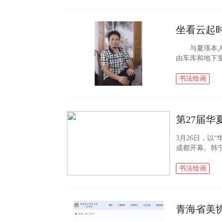
坐看云起
与夏瑛本人的
由车库和地下
座座由古画摹
养猫、学习.
书法绘画
3月26日，以
成都开幕。韩
仪式上赠送亲
华夏园丁大...
书法绘画
青海省美