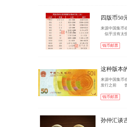
四版币50
来源中国集币
似乎没有太惊
悄上涨 作
这些币种近期的.
钱币邮票
这种版本的
来源中国集币
发行之前 曾
程吗？ 70钞
世，市场价格..
钱币邮票
孙仲汇谈