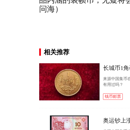
品内涵的装帧币，无疑将
问海）
相关推荐
长城币1角
来源中国集币
有用过吗？ 
了600元/
币 目前...
钱币邮票
奥运钞上涨