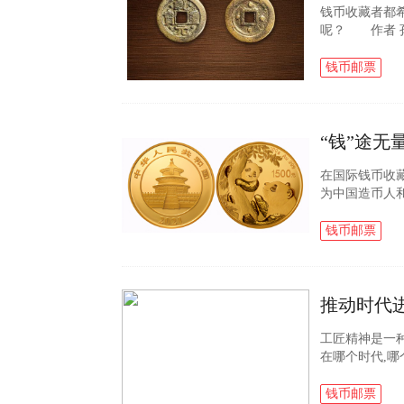
钱币收藏者都
呢？ 作者 
价比相对较高
花低价买进稀见.
钱币邮票
“钱”途无
在国际钱币收
为中国造币人
以独创的凹刻
绝伦的设计征服.
钱币邮票
推动时代
工匠精神是一
在哪个时代,哪
力于宣传推广这
金银纪...
钱币邮票