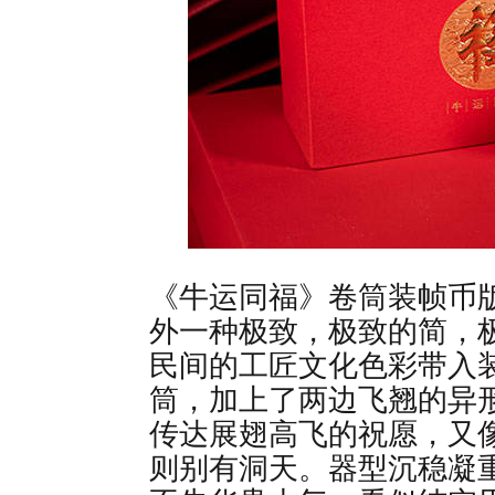
《牛运同福》卷筒装帧币版
外一种极致，极致的简，
民间的工匠文化色彩带入
筒，加上了两边飞翘的异
传达展翅高飞的祝愿，又
则别有洞天。器型沉稳凝