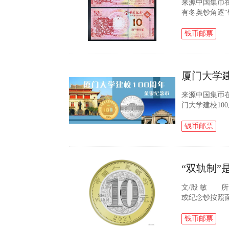
来源中国集币
有冬奥钞角逐
开始伺机悄悄上
08年，面值1...
钱币邮票
厦门大学
来源中国集币在
门大学建校1
校百年主题金
校题材纪念币虽.
钱币邮票
“双轨制
文/殷 敏 
或纪念钞按照
在普惠金融框
售。贺岁牛流..
钱币邮票