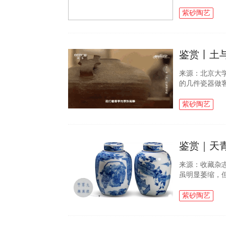
时，先看泥料
我们都知道紫.
紫砂陶艺
鉴赏丨土
来源：北京大
的几件瓷器做
的它们 通过
展 北京大学.
紫砂陶艺
鉴赏｜天
来源：收藏杂
虽明显萎缩，
产品数量要多
作清代制瓷业..
紫砂陶艺