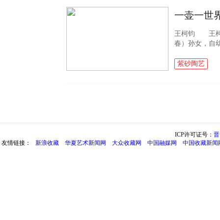
一壶一世
王柯钧 王柯
春）孙女，自
底，1988年
设计，涵养创作.
紫砂陶艺
ICP许可证号：
晋
友情链接：
新浪收藏
华夏艺术新闻网
大众收藏网
中国融媒网
中国收藏新闻