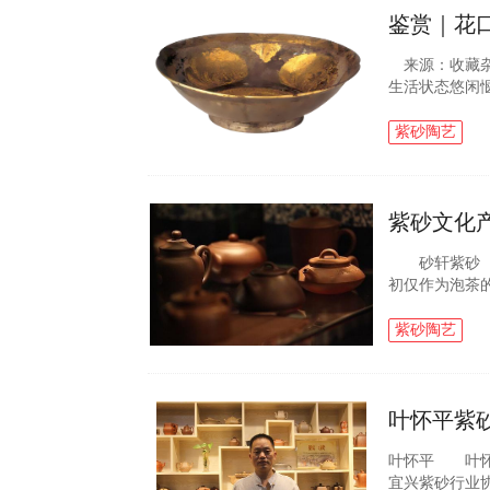
鉴赏｜花
来源：收藏杂
生活状态悠闲
宫廷为首的上
欧阳修有《示谢.
紫砂陶艺
紫砂文化
砂轩紫砂 江
初仅作为泡茶
从董其昌、陈
到了清代，文人.
紫砂陶艺
叶怀平紫
叶怀平 叶怀
宜兴紫砂行业