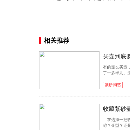
相关推荐
买壶到底
有的壶友买壶
了一多半儿。
紫砂壶的证书
清》 许卫中买过
紫砂陶艺
收藏紫砂
在选择一把收
称？壶型？还