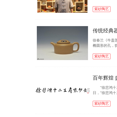
兴，自幼对紫
美术大师倪顺生.
紫砂陶艺
传统经典
徐春兰《牛盖
椭圆形的孔，
莲花过人头；
其中莲子谐...
紫砂陶艺
百年辉煌 
“徐悲鸿十
日，“徐悲鸿
十二年，“徐悲
刻有徐悲...
紫砂陶艺