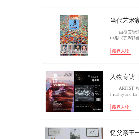
当代艺术
由胡安导演，
电影《五彩缤
兰为治好自己
矫正的故事...
藏界人物
人物专访
ARTIST·WE
f reality a
en Guang 发
藏界人物
忆父亲王