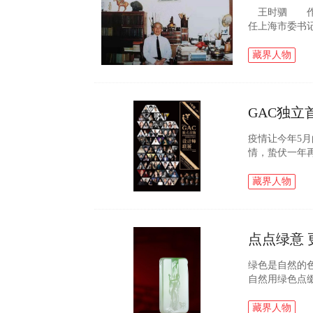
王时驷 作为上
任上海市委书
风眠、潘天寿、
年代后期，王一.
藏界人物
GAC独立
疫情让今年5
情，蛰伏一年
想必上篇珍珠
磅来袭，赶快预热
藏界人物
点点绿意
绿色是自然的
自然用绿色点
嫩绿的青草，
郁的花香扑面而.
藏界人物