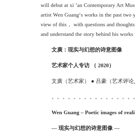
will debut at xi ’an Contemporary Art Mus
artist Wen Guang‘s works in the past two 
view of this， with questions and thoughts 
and understand the story behind his works
文廣：现实与幻想的诗意图像
艺术家个人专访 （ 2020）
文廣（艺术家） ● 吕豪（艺术评论
。。。。。。。。。。。。。。。。
Wen Guang – Poetic images of reali
--- 现实与幻想的诗意图像 ---