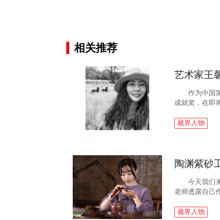
相关推荐
艺术家王馨
作为中国第一
成就奖，在即
昆明增添了色
年，Wildlife ...
藏界人物
陶渊紫砂
今天我们来到
老师透露自己
耀，最近十多
经历了明清两代.
藏界人物