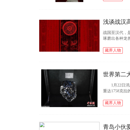
浅谈战汉
战国至汉代，
琢磨出各种龙
觉。这种变化
惊讶。 战国.
藏界人物
世界第二大
1月22日消
重达1758克
“Sewelo”
藏界人物