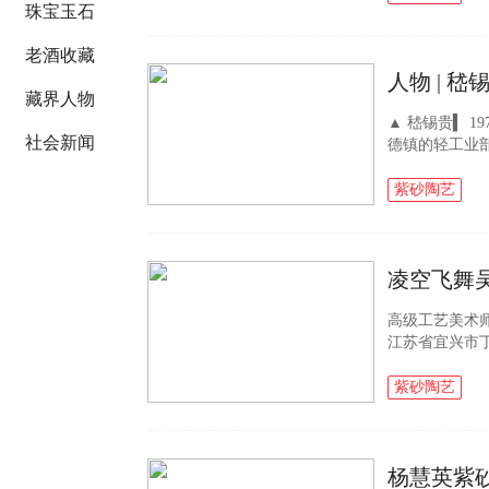
珠宝玉石
老酒收藏
藏界人物
▲ 嵇锡贵▍ 1
社会新闻
德镇的轻工业
制一批供毛主席
质量地制...
紫砂陶艺
高级工艺美术
江苏省宜兴市
制壶行业初始
加上自己天赋异.
紫砂陶艺
杨慧英紫