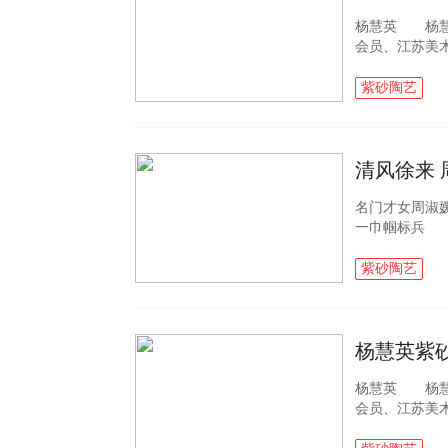
杨慧英 杨慧
会员、江苏美
古龙窑，八十
艺，在厂里老艺人
紫砂陶艺
清风徐来
名门才女周淑
一巾帼标兵
中国收藏家协
员 周淑媛1989
紫砂陶艺
杨慧英紫
杨慧英 杨慧
会员、江苏美
古龙窑，八十