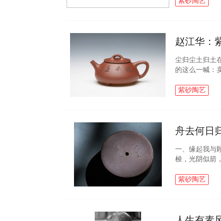
艺，在厂里老艺人
紫砂陶艺
赵江华：
尘归尘土归土
的这么一喊：
们沿着和尚去
运回村中，开始.
紫砂陶艺
舟去何日
一、缘起我与
梭，光阴似箭
为我对紫砂艺
一直想写写景..
紫砂陶艺
人生有素