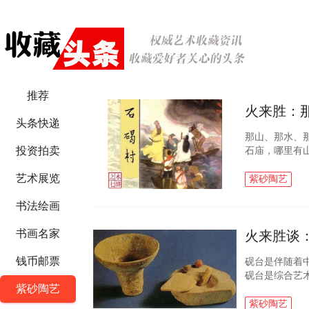
推荐
火来胜：
头条快递
那山、那水、
投资拍卖
石庙，哪里有
山镇。说起石
艺术展览
字，知道的人就.
紫砂陶艺
书法绘画
书画名家
火来胜谈
钱币邮票
砚台是伴随着
砚台是综合艺
紫砂陶艺
学思想、人文
承中华传统文化.
紫砂陶艺